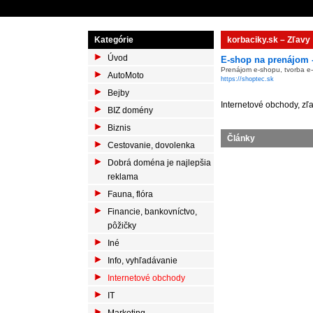
Kategórie
korbaciky.sk – Zľavy
Úvod
E-shop na prenájom 
Prenájom e-shopu, tvorba e
AutoMoto
https://shoptec.sk
Bejby
Internetové obchody, zľ
BIZ domény
Biznis
Články
Cestovanie, dovolenka
Dobrá doména je najlepšia
reklama
Fauna, flóra
Financie, bankovníctvo,
pôžičky
Iné
Info, vyhľadávanie
Internetové obchody
IT