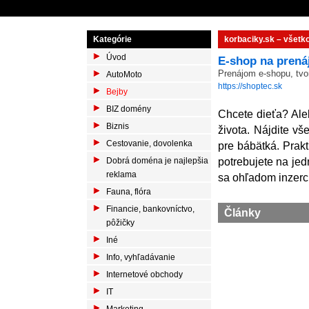
Kategórie
korbaciky.sk – všetko
Úvod
E-shop na prená
Prenájom e-shopu, tvo
AutoMoto
https://shoptec.sk
Bejby
BIZ domény
Chcete dieťa? Ale
Biznis
života. Nájdite vš
Cestovanie, dovolenka
pre bábätká. Prakt
potrebujete na jed
Dobrá doména je najlepšia
reklama
sa ohľadom inzerci
Fauna, flóra
Financie, bankovníctvo,
Články
pôžičky
Iné
Info, vyhľadávanie
Internetové obchody
IT